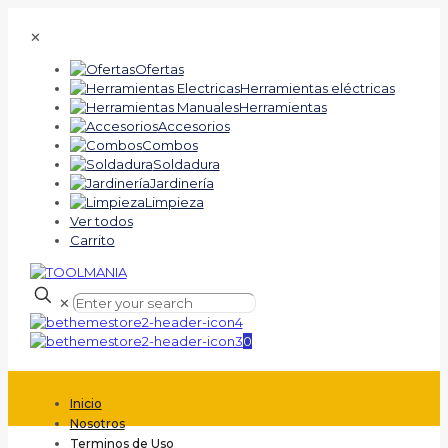
✕
Ofertas
Herramientas eléctricas
Herramientas
Accesorios
Combos
Soldadura
Jardinería
Limpieza
Ver todos
Carrito
✕
0
Inicio
Nosotros
Terminos de Uso