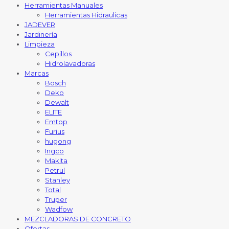
Herramientas Manuales
Herramientas Hidraulicas
JADEVER
Jardinería
Limpieza
Cepillos
Hidrolavadoras
Marcas
Bosch
Deko
Dewalt
ELITE
Emtop
Furius
hugong
Ingco
Makita
Petrul
Stanley
Total
Truper
Wadfow
MEZCLADORAS DE CONCRETO
Ofertas