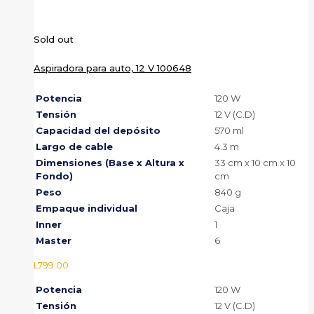
Sold out
Aspiradora para auto, 12 V 100648
Potencia
120 W
Tensión
12 V (C.D)
Capacidad del depósito
570 ml
Largo de cable
4.3 m
Dimensiones (Base x Altura x
33 cm x 10 cm x 10
Fondo)
cm
Peso
840 g
Empaque individual
Caja
Inner
1
Master
6
L
799.00
Potencia
120 W
Tensión
12 V (C.D)