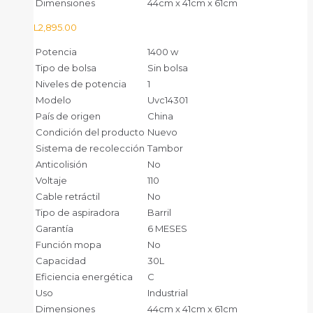
Dimensiones
44cm x 41cm x 61cm
L
2,895.00
Potencia
1400 w
Tipo de bolsa
Sin bolsa
Niveles de potencia
1
Modelo
Uvc14301
País de origen
China
Condición del producto
Nuevo
Sistema de recolección
Tambor
Anticolisión
No
Voltaje
110
Cable retráctil
No
Tipo de aspiradora
Barril
Garantía
6 MESES
Función mopa
No
Capacidad
30L
Eficiencia energética
C
Uso
Industrial
Dimensiones
44cm x 41cm x 61cm