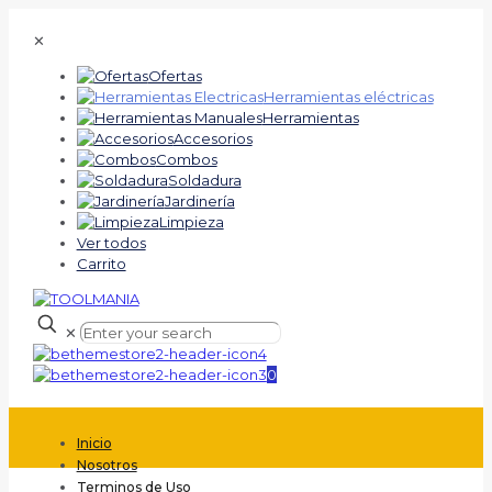
✕
Ofertas
Herramientas eléctricas
Herramientas
Accesorios
Combos
Soldadura
Jardinería
Limpieza
Ver todos
Carrito
✕
0
Inicio
Nosotros
Terminos de Uso