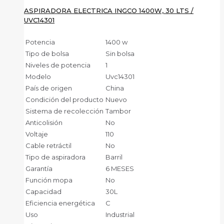
ASPIRADORA ELECTRICA INGCO 1400W, 30 LTS /
UVC14301
Potencia
1400 w
Tipo de bolsa
Sin bolsa
Niveles de potencia
1
Modelo
Uvc14301
País de origen
China
Condición del producto
Nuevo
Sistema de recolección
Tambor
Anticolisión
No
Voltaje
110
Cable retráctil
No
Tipo de aspiradora
Barril
Garantía
6 MESES
Función mopa
No
Capacidad
30L
Eficiencia energética
C
Uso
Industrial