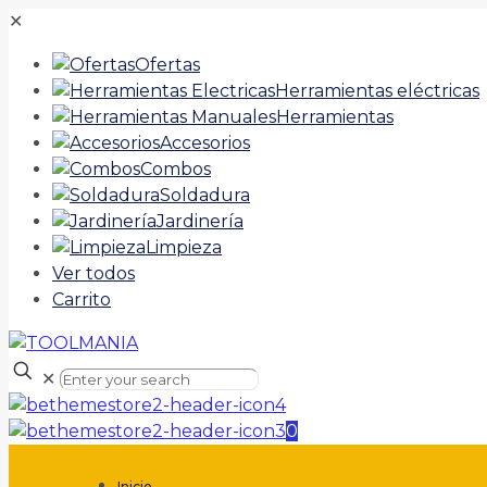
✕
Ofertas
Herramientas eléctricas
Herramientas
Accesorios
Combos
Soldadura
Jardinería
Limpieza
Ver todos
Carrito
✕
0
Inicio