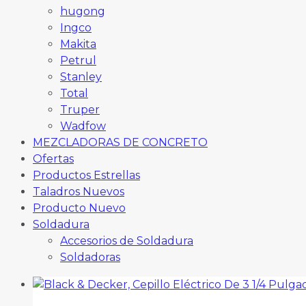
hugong
Ingco
Makita
Petrul
Stanley
Total
Truper
Wadfow
MEZCLADORAS DE CONCRETO
Ofertas
Productos Estrellas
Taladros Nuevos
Producto Nuevo
Soldadura
Accesorios de Soldadura
Soldadoras