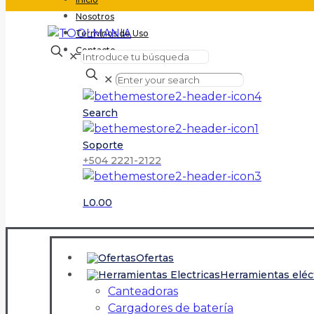
Nosotros
Terminos de Uso
Contacto
✕
✕
Search
Soporte
+504 2221-2122
L0.00
Ofertas
Herramientas eléc
Canteadoras
Cargadores de batería