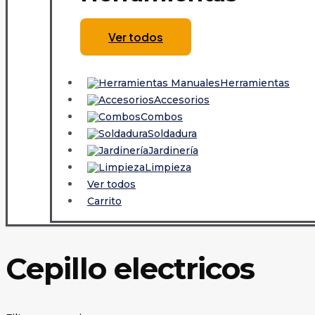
Ver todos
Herramientas
Accesorios
Combos
Soldadura
Jardinería
Limpieza
Ver todos
Carrito
Cepillo electricos