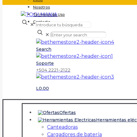
Nosotros
Terminos de Uso
Contacto
✕
✕
Search
Soporte
+504 2221-2122
L0.00
Ofertas
Herramientas eléc
Canteadoras
Cargadores de batería