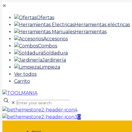
✕
Ofertas
Herramientas eléctricas
Herramientas
Accesorios
Combos
Soldadura
Jardinería
Limpieza
Ver todos
Carrito
✕
0
Inicio