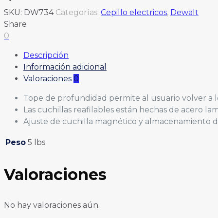
SKU:
DW734
Categorías:
Cepillo electricos
,
Dewalt
Share
0
Descripción
Información adicional
Valoraciones
0
Tope de profundidad permite al usuario volver a los
Las cuchillas reafilables están hechas de acero l
Ajuste de cuchilla magnético y almacenamiento de l
Peso
5 lbs
Valoraciones
No hay valoraciones aún.