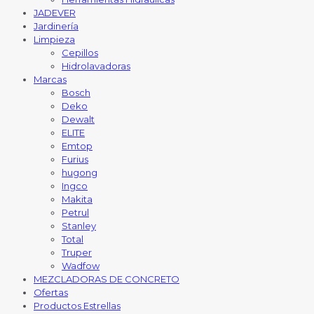
JADEVER
Jardinería
Limpieza
Cepillos
Hidrolavadoras
Marcas
Bosch
Deko
Dewalt
ELITE
Emtop
Furius
hugong
Ingco
Makita
Petrul
Stanley
Total
Truper
Wadfow
MEZCLADORAS DE CONCRETO
Ofertas
Productos Estrellas