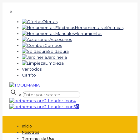
✕
Ofertas
Herramientas eléctricas
Herramientas
Accesorios
Combos
Soldadura
Jardinería
Limpieza
Ver todos
Carrito
✕
0
Inicio
Nosotros
Terminos de Uso