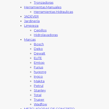
Tronzadoras
Herramientas Manuales
Herramientas Hidraulicas
JADEVER
Jardinería
Limpieza
Cepillos
Hidrolavadoras
Marcas
Bosch
Deko
Dewalt
ELITE
Emtop
Furius
hugong
Ingco
Makita
Petrul
Stanley
Total
Truper
Wadfow
MEZCLADORAS DE CONCRETO