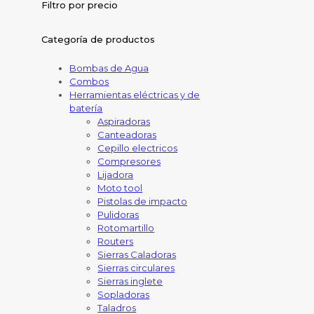
Filtro por precio
Categoría de productos
Bombas de Agua
Combos
Herramientas eléctricas y de
batería
Aspiradoras
Canteadoras
Cepillo electricos
Compresores
Lijadora
Moto tool
Pistolas de impacto
Pulidoras
Rotomartillo
Routers
Sierras Caladoras
Sierras circulares
Sierras inglete
Sopladoras
Taladros