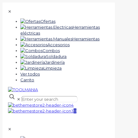
✕
Ofertas
Herramientas
eléctricas
Herramientas
Accesorios
Combos
Soldadura
Jardinería
Limpieza
Ver todos
Carrito
✕
0
✕