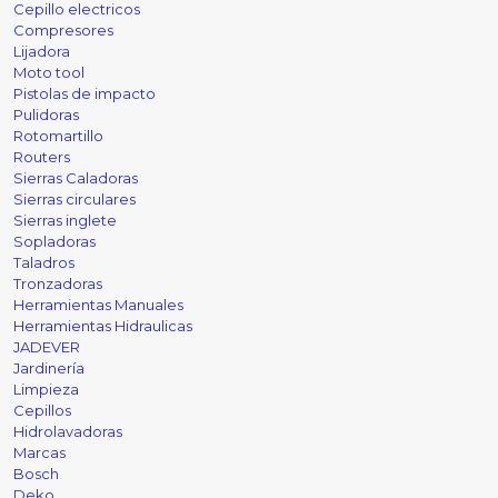
Cepillo electricos
Compresores
Lijadora
Moto tool
Pistolas de impacto
Pulidoras
Rotomartillo
Routers
Sierras Caladoras
Sierras circulares
Sierras inglete
Sopladoras
Taladros
Tronzadoras
Herramientas Manuales
Herramientas Hidraulicas
JADEVER
Jardinería
Limpieza
Cepillos
Hidrolavadoras
Marcas
Bosch
Deko