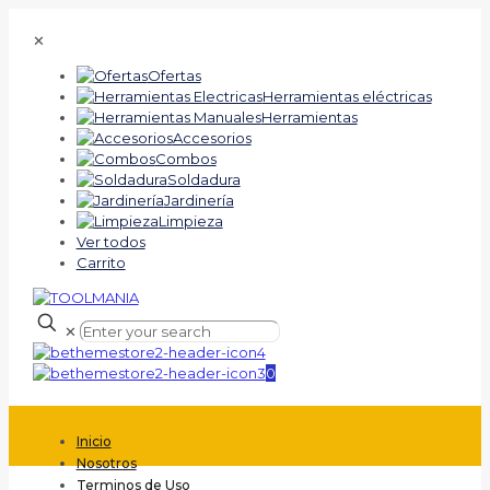
✕
Ofertas
Herramientas eléctricas
Herramientas
Accesorios
Combos
Soldadura
Jardinería
Limpieza
Ver todos
Carrito
✕
0
Inicio
Nosotros
Terminos de Uso