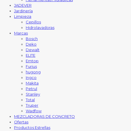
JADEVER
Jardinería
Limpieza
Cepillos
Hidrolavadoras
Marcas
Bosch
Deko
Dewalt
ELITE
Emtop
Furius
hugong
Ingco
Makita
Petrul
Stanley
Total
Truper
Wadfow
MEZCLADORAS DE CONCRETO
Ofertas
Productos Estrellas