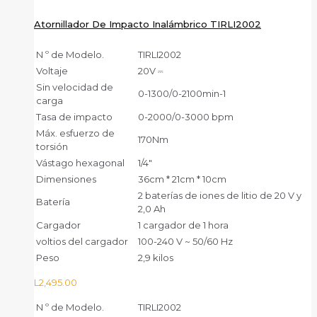
Atornillador De Impacto Inalámbrico TIRLI2002
N º de Modelo.
TIRLI2002
Voltaje
20V ⎓
Sin velocidad de
0-1300/0-2100min-1
carga
Tasa de impacto
0-2000/0-3000 bpm
Máx. esfuerzo de
170Nm
torsión
Vástago hexagonal
1/4″
Dimensiones
36cm * 21cm * 10cm
2 baterías de iones de litio de 20 V y
Batería
2,0 Ah
Cargador
1 cargador de 1 hora
voltios del cargador
100-240 V ~ 50/60 Hz
Peso
2,9 kilos
L
2,495.00
N º de Modelo.
TIRLI2002