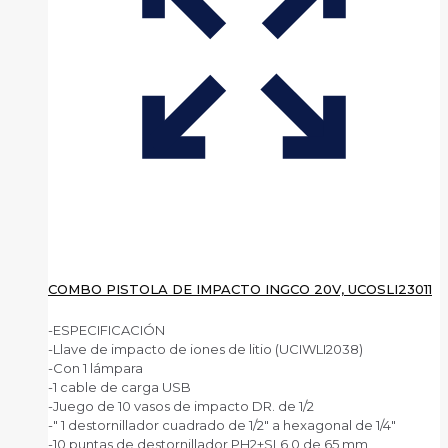
COMBO PISTOLA DE IMPACTO INGCO 20V, UCOSLI23011
-ESPECIFICACIÓN
-Llave de impacto de iones de litio (UCIWLI2038)
-Con 1 lámpara
-1 cable de carga USB
-Juego de 10 vasos de impacto DR. de 1/2
-″ 1 destornillador cuadrado de 1/2″ a hexagonal de 1/4″
-10 puntas de destornillador PH2+SL6.0 de 65 mm