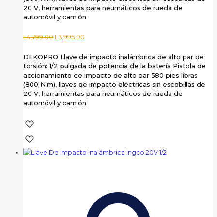
20 V, herramientas para neumáticos de rueda de
automóvil y camión
El
El
L
4,799.00
L
3,995.00
precio
precio
original
actual
DEKOPRO Llave de impacto inalámbrica de alto par de
era:
es:
torsión: 1/2 pulgada de potencia de la batería Pistola de
L4,799.00.
L3,995.00.
accionamiento de impacto de alto par 580 pies libras
(800 N.m), llaves de impacto eléctricas sin escobillas de
20 V, herramientas para neumáticos de rueda de
automóvil y camión