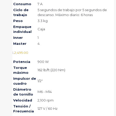
Consumo
7 A
Ciclo de
5 segundos de trabajo por 5 segundos de
trabajo
descanso. Máximo diario: 6 horas
Peso
3.3 kg
Empaque
Caja
individual
Inner
1
Master
4
L
2,495.00
Potencia
900 W
Torque
162 lb/ft (220 Nm)
máximo
Impulsor de
1/2"
cuadro
Diámetro
M6 - M14
de tornillo
Velocidad
2,100 rpm
Tensión /
127 V / 60 Hz
Frecuencia