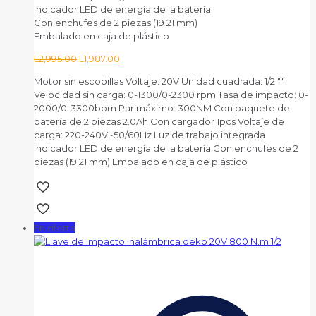
Indicador LED de energía de la batería
Con enchufes de 2 piezas (19 21 mm)
Embalado en caja de plástico
El
El
L
2,995.00
L
1,987.00
precio
precio
Motor sin escobillas Voltaje: 20V Unidad cuadrada: 1/2 ""
original
actual
Velocidad sin carga: 0-1300/0-2300 rpm Tasa de impacto: 0-
era:
es:
2000/0-3300bpm Par máximo: 300NM Con paquete de
L2,995.00.
L1,987.00.
batería de 2 piezas 2.0Ah Con cargador 1pcs Voltaje de
carga: 220-240V~50/60Hz Luz de trabajo integrada
Indicador LED de energía de la batería Con enchufes de 2
piezas (19 21 mm) Embalado en caja de plástico
En oferta