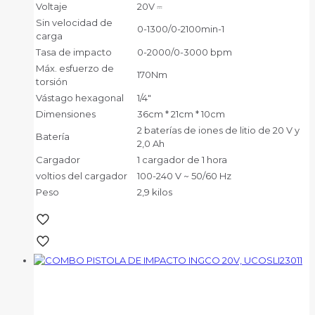
Voltaje
20V ⎓
Sin velocidad de
0-1300/0-2100min-1
carga
Tasa de impacto
0-2000/0-3000 bpm
Máx. esfuerzo de
170Nm
torsión
Vástago hexagonal
1/4"
Dimensiones
36cm * 21cm * 10cm
2 baterías de iones de litio de 20 V y
Batería
2,0 Ah
Cargador
1 cargador de 1 hora
voltios del cargador
100-240 V ~ 50/60 Hz
Peso
2,9 kilos