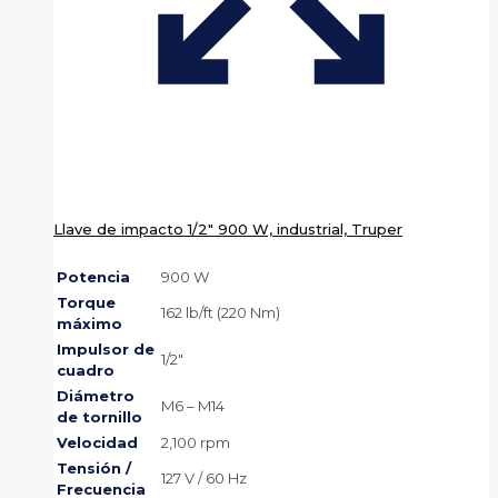
Llave de impacto 1/2″ 900 W, industrial, Truper
Potencia
900 W
Torque
162 lb/ft (220 Nm)
máximo
Impulsor de
1/2″
cuadro
Diámetro
M6 – M14
de tornillo
Velocidad
2,100 rpm
Tensión /
127 V / 60 Hz
Frecuencia