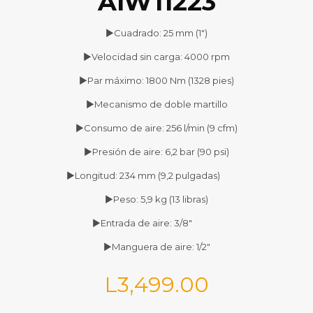
AIW11223
►Cuadrado: 25 mm (1″)
►Velocidad sin carga: 4000 rpm
►Par máximo: 1800 Nm (1328 pies)
►Mecanismo de doble martillo
►Consumo de aire: 256 l/min (9 cfm)
►Presión de aire: 6,2 bar (90 psi)
►Longitud: 234 mm (9,2 pulgadas)
►Peso: 5,9 kg (13 libras)
►Entrada de aire: 3/8″
►Manguera de aire: 1/2″
L
3,499.00