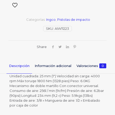
Categorías:
Ingco
,
Pistolas de impacto
SKU:
AIW11223
Share
Descripción
Información adicional
Valoraciones
0
Unidad cuadrada: 25 mm (1″) Velocidad sin carga: 4000
rpm Máx toruqe 1800 Nm (1328 pies) Peso: 6.0KG
Mecanismo de doble martillo Con conector universal.
Consumo de aire: 256l / min (9cfm) Presión de aire: 6.2bar
(90psi) Longitud: 234 mm (9,2 «) Peso: 5.9kgs (13lbs)
Entrada de aire: 3/8 » Manguera de aire: 1/2 » Embalado
por caja de color