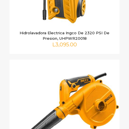
Nombre
*
Correo
Hidrolavadora Electrica Ingco De 2320 PSI De
electrónico
*
Presion, UHPWR20018
L
3,095.00
Guarda mi nombre, correo electrónico y web en este
navegador para la próxima vez que comente.