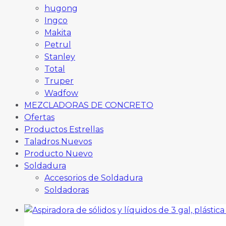
hugong
Ingco
Makita
Petrul
Stanley
Total
Truper
Wadfow
MEZCLADORAS DE CONCRETO
Ofertas
Productos Estrellas
Taladros Nuevos
Producto Nuevo
Soldadura
Accesorios de Soldadura
Soldadoras