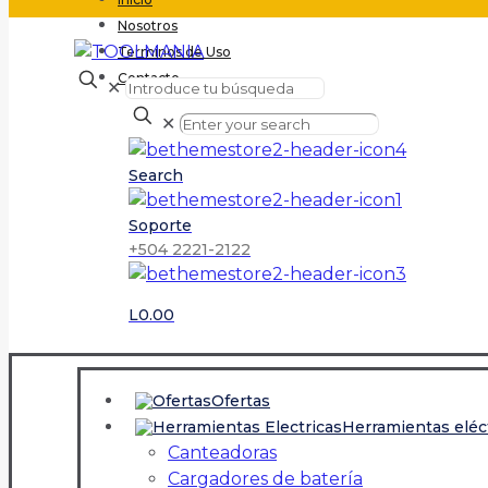
Nosotros
Terminos de Uso
Contacto
✕
✕
Search
Soporte
+504 2221-2122
L0.00
Ofertas
Herramientas eléc
Canteadoras
Cargadores de batería