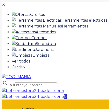
✕
Ofertas
Herramientas eléctricas
Herramientas
Accesorios
Combos
Soldadura
Jardinería
Limpieza
Ver todos
Carrito
✕
0
Inicio