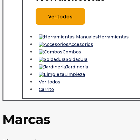
Ver todos
Herramientas
Accesorios
Combos
Soldadura
Jardinería
Limpieza
Ver todos
Carrito
Marcas