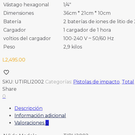
Vástago hexagonal
1/4″
Dimensiones
36cm * 21cm * 10cm
Batería
2 baterías de iones de litio de
Cargador
1 cargador de 1 hora
voltios del cargador
100-240 V ~ 50/60 Hz
Peso
2,9 kilos
L
2,495.00
SKU:
UTIRLI2002
Categorías:
Pistolas de impacto
,
Total
Share
0
Descripción
Información adicional
Valoraciones
0