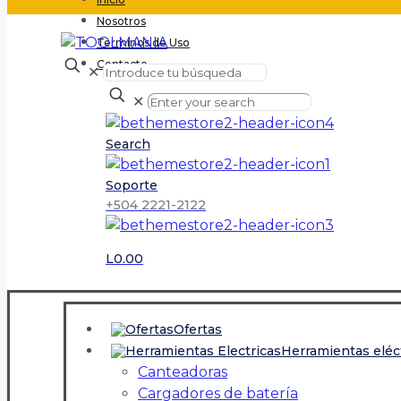
Nosotros
Terminos de Uso
Contacto
✕
✕
Search
Soporte
+504 2221-2122
L0.00
Ofertas
Herramientas eléc
Canteadoras
Cargadores de batería