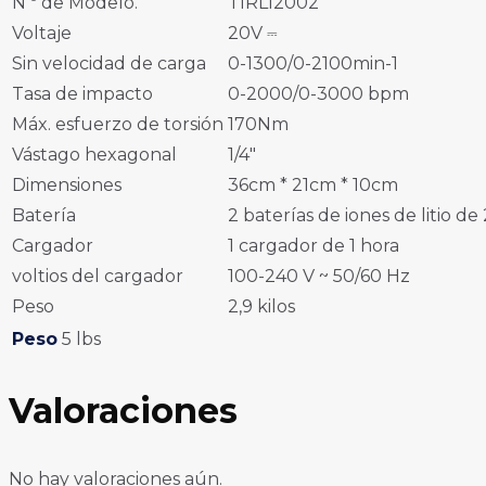
N º de Modelo.
TIRLI2002
Voltaje
20V ⎓
Sin velocidad de carga
0-1300/0-2100min-1
Tasa de impacto
0-2000/0-3000 bpm
Máx. esfuerzo de torsión
170Nm
Vástago hexagonal
1/4″
Dimensiones
36cm * 21cm * 10cm
Batería
2 baterías de iones de litio de
Cargador
1 cargador de 1 hora
voltios del cargador
100-240 V ~ 50/60 Hz
Peso
2,9 kilos
Peso
5 lbs
Valoraciones
No hay valoraciones aún.