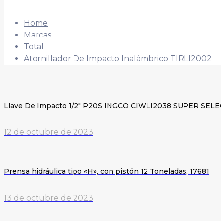
Home
Marcas
Total
Atornillador De Impacto Inalámbrico TIRLI2002
Llave De Impacto 1/2″ P20S INGCO CIWLI2038 SUPER SELE
12 de octubre de 2023
Prensa hidráulica tipo «H», con pistón 12 Toneladas, 17681
13 de octubre de 2023