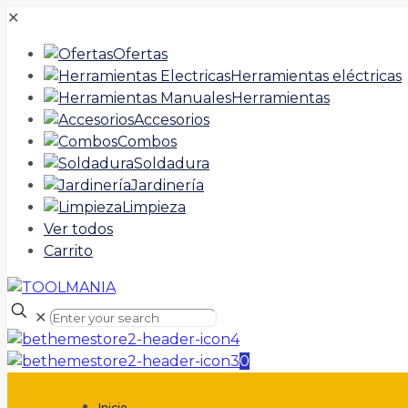
✕
Ofertas
Herramientas eléctricas
Herramientas
Accesorios
Combos
Soldadura
Jardinería
Limpieza
Ver todos
Carrito
✕
0
Inicio