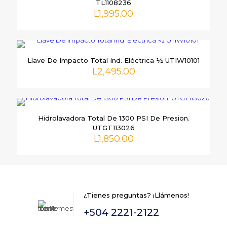
TL1108236
L
1,995.00
Tu
puntuación
*
Llave De Impacto Total Ind. Eléctrica ½ UTIW10101
L
2,495.00
Hidrolavadora Total De 1300 PSI De Presion.
UTGT113026
Nombre
*
L
1,850.00
Correo
electrónico
*
Guarda mi nombre, correo electrónico y web en este
navegador para la próxima vez que comente.
¿Tienes preguntas? ¡Llámenos!
+504 2221-2122