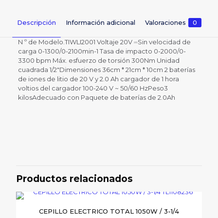
Descripción
Información adicional
Valoraciones
0
N º de Modelo.TIWLI2001 Voltaje 20V ⎓Sin velocidad de
carga 0-1300/0-2100min-1 Tasa de impacto 0-2000/0-
3300 bpm Máx. esfuerzo de torsión 300Nm Unidad
cuadrada 1/2″Dimensiones 36cm * 21cm * 10cm 2 baterías
de iones de litio de 20 V y 2.0 Ah cargador de 1 hora
voltios del cargador 100-240 V ~ 50/60 HzPeso3
kilosAdecuado con Paquete de baterías de 2.0Ah
Valoraciones
Peso
5 lbs
No hay valoraciones aún.
Sé el primero en valorar “Llave de
impacto inalámbrica Total 1/2
Productos relacionados
TIWLI2001”
Tu dirección de correo electrónico no será publicada.
Los
CEPILLO ELECTRICO TOTAL 1050W / 3-1/4
campos obligatorios están marcados con
*