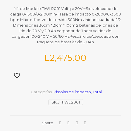
N º de Modelo.TIWLI2001 Voltaje 20V ⎓Sin velocidad de
carga 0-1300/0-2100min-1 Tasa de impacto 0-2000/0-3300
bpm Máx. esfuerzo de torsión 300Nm Unidad cuadrada 1/2
Dimensiones 36cm * 21cm * 10cm 2 baterías de iones de
litio de 20 V y 2.0 Ah cargador de 1 hora voltios del
cargador 100-240 V ~ 50/60 HzPeso3 kilosAdecuado con
Paquete de baterías de 2.0Ah
L
2,475.00
Categorías:
Pistolas de impacto
,
Total
SKU:
TIWLI2001
Share