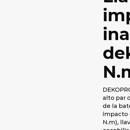
im
in
de
N.
DEKOPRO 
alto par 
de la ba
impacto d
N.m), lla