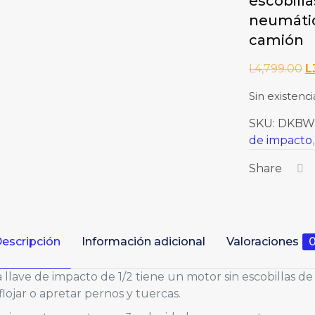
escobilla
neumátic
camión
E
L
4,799.00
L
p
Sin existenci
or
er
SKU:
DKBW
L
de impacto
Share
escripción
Información adicional
Valoraciones
sta llave de impacto de 1/2 tiene un motor sin escobillas
aflojar o apretar pernos y tuercas.