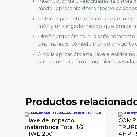
Interruptor de 3 velocidades: la pistola
modo representa diferentes velocidades y
Potente paquete de batería: este juego 
mAh y un cargador rápido, que puede ma
Diseño ergonómico: el diseño compacto e
una mano. El cómodo mango envuelto en 
Amplia aplicación: esta llave eléctrica
para construcción de ingeniería pesada,
Peso
Valoraciones
No hay valoraciones aún.
Productos relacionad
Sé el primero en valorar “Llave de
Tu dirección de correo electrónico no será pu
Llave de impacto
COMP
inalámbrica Total 1/2
TRUPE
Tu puntuación
*
TIWLI2001
4HP, 