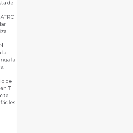
sta del
UATRO
lar
iza
el
 la
onga la
a.
io de
 en T
mite
fáciles