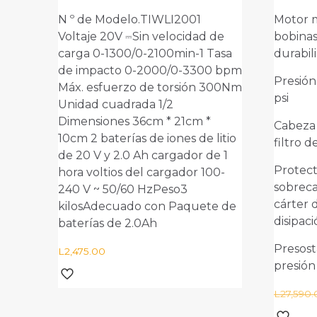
N º de Modelo.TIWLI2001
Motor 
Voltaje 20V ⎓Sin velocidad de
bobinas
Tu valoración
*
carga 0-1300/0-2100min-1 Tasa
durabil
de impacto 0-2000/0-3300 bpm
Presión
Máx. esfuerzo de torsión 300Nm
psi
Unidad cuadrada 1/2
Nombre
*
Correo ele
Dimensiones 36cm * 21cm *
Cabeza 
10cm 2 baterías de iones de litio
filtro d
de 20 V y 2.0 Ah cargador de 1
Protect
hora voltios del cargador 100-
sobrec
240 V ~ 50/60 HzPeso3
cárter 
kilosAdecuado con Paquete de
disipac
baterías de 2.0Ah
Presos
L
2,475.00
presión
L
27,590