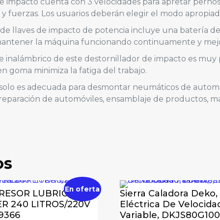
 de impacto cuenta con 3 velocidades para apretar pernos
 fuerzas. Los usuarios deberán elegir el modo apropiado
de llaves de impacto de potencia incluye una batería de
ntener la máquina funcionando continuamente y mejorar 
 inalámbrico de este destornillador de impacto es muy 
goma minimiza la fatiga del trabajo.
 no solo es adecuada para desmontar neumáticos de autom
 reparación de automóviles, ensamblaje de productos, ma
5 lbs
os
 impacto inalámbrica deko 20V 800 N.m 1/2
blicada.
Los campos obligatorios están marcados con
*
En oferta
RESOR LUBRICADO
Sierra Caladora Deko,
R 240 LITROS/220V
Eléctrica De Velocida
19366
Variable, DKJS80G100