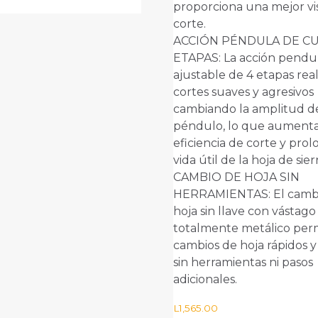
proporciona una mejor vi
original
actual
corte.
era:
es:
ACCIÓN PÉNDULA DE C
L27,590.00.
L22,995.00.
ETAPAS: La acción pendu
ajustable de 4 etapas real
cortes suaves y agresivos
cambiando la amplitud d
péndulo, lo que aumenta
eficiencia de corte y prol
vida útil de la hoja de sierr
CAMBIO DE HOJA SIN
HERRAMIENTAS: El camb
hoja sin llave con vástago
totalmente metálico per
cambios de hoja rápidos y 
sin herramientas ni pasos
adicionales.
L
1,565.00