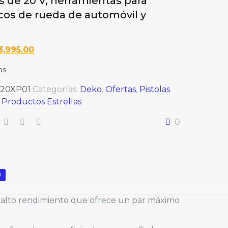
s de 20 V, herramientas para
os de rueda de automóvil y
l
El
3,995.00
recio
precio
as
iginal
actual
a:
es:
20XP01
Categorías:
Deko
,
Ofertas
,
Pistolas
4,799.00.
L3,995.00.
,
Productos Estrellas
0
0
 de alto rendimiento que ofrece un par máximo