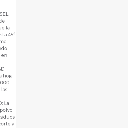
SEL
de
ue la
asta 45°
omo
ando
e en
AD
a hoja
3.000
las
: La
 polvo
esiduos
corte y