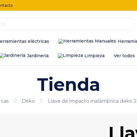
ntacto
erramientas eléctricas
Herrami
Jardinería
Limpieza
Ver todos
Tienda
rcas
Deko
Llave de impacto inalámbrica deko 
Ll