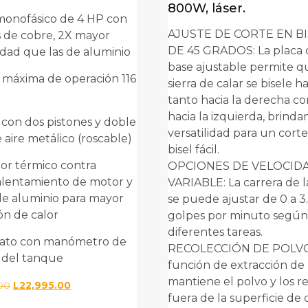
800W, láser.
monofásico de 4 HP con
AJUSTE DE CORTE EN BI
 de cobre, 2X mayor
DE 45 GRADOS: La placa 
idad que las de aluminio
base ajustable permite q
 máxima de operación 116
sierra de calar se bisele h
tanto hacia la derecha c
ctrónico
*
Guarda mi nombre, correo
hacia la izquierda, brind
con dos pistones y doble
electrónico y web en este
versatilidad para un cort
e aire metálico (roscable)
navegador para la próxima vez
bisel fácil.
que comente.
or térmico contra
OPCIONES DE VELOCID
alentamiento de motor y
VARIABLE: La carrera de l
de aluminio para mayor
se puede ajustar de 0 a 
ión de calor
golpes por minuto según 
diferentes tareas.
tato con manómetro de
RECOLECCIÓN DE POLVO
 del tanque
función de extracción de
mantiene el polvo y los r
El
El
.00
L
22,995.00
fuera de la superficie de 
precio
precio