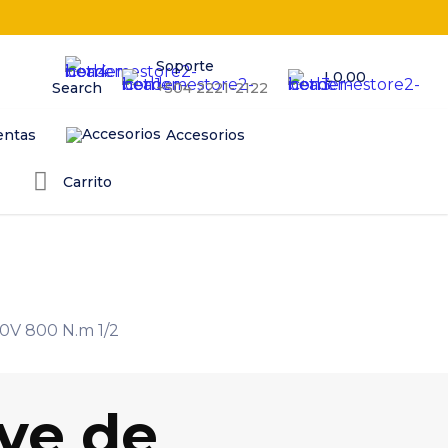
Soporte
L0.00
Search
+504 2221-2122
entas
Accesorios
Carrito
20V 800 N.m 1/2
ave de