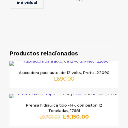
individual
Valoraciones
Peso
20 lbs
No hay valoraciones aún.
Sé el primero en valorar “SIERRA
CIRCULAR TRUPER 7 1/4 1750W
Productos relacionados
11004”
Tu dirección de correo electrónico no será publicada.
Los
Aspiradora para auto, de 12 volts, Pretul, 22090
campos obligatorios están marcados con
*
L
690.00
Tu
puntuación
*
EN OFERTA
Prensa hidráulica tipo «H», con pistón 12
Toneladas, 17681
El
El
L
9,150.00
L
9,760.00
precio
precio
original
actual