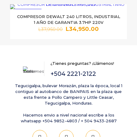
era:
es:
L9,760.00.
L9,150.00.
EN OFERTA
COMPRESOR DEWALT 240 LITROS, INDUSTRIAL
1 AÑO DE GARANTIA 3.7HP 220V
Nombre
*
El
El
L
34,950.00
L
37,950.00
precio
precio
original
actual
Correo
era:
es:
electrónico
*
L37,950.00.
L34,950.00.
Guarda mi nombre, correo electrónico y web en este
navegador para la próxima vez que comente.
¿Tienes preguntas? ¡Llámenos!
+504 2221-2122
Tegucigalpa, bulevar Morazán, plaza la época, local 1
contiguo al autobanco de BANPAIS en la plaza que
esta frente a Pollo Campero y Little Ceasar,
Tegucigalpa, Honduras.
Hacemos envio a nivel nacional escribe a los
whatsapp +504 9852-4803 / + 504 9433-2687