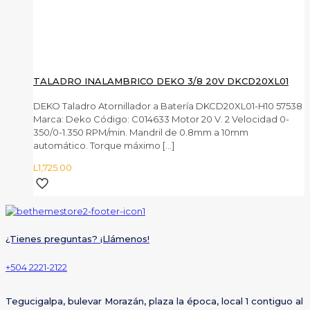
TALADRO INALAMBRICO DEKO 3/8 20V DKCD20XL01
DEKO Taladro Atornillador a Batería DKCD20XL01-H10 57538
Marca: Deko Código: C014633 Motor 20 V. 2 Velocidad 0-
350/0-1.350 RPM/min. Mandril de 0.8mm a 10mm
automático. Torque máximo
[…]
L
1,725.00
¿Tienes preguntas? ¡Llámenos!
+504 2221-2122
Tegucigalpa, bulevar Morazán, plaza la época, local 1 contiguo al