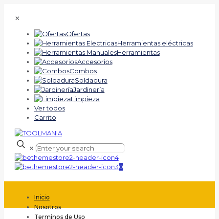
✕
Ofertas
Herramientas eléctricas
Herramientas
Accesorios
Combos
Soldadura
Jardinería
Limpieza
Ver todos
Carrito
✕
0
Inicio
Nosotros
Terminos de Uso