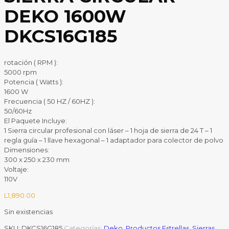
DEKO 1600W
DKCS16G185
rotación ( RPM ):
5000 rpm
Potencia ( Watts ):
1600 W
Frecuencia ( 50 HZ / 60HZ ):
50/60Hz
El Paquete Incluye:
1 Sierra circular profesional con láser – 1 hoja de sierra de 24 T – 1
regla guía – 1 llave hexagonal – 1 adaptador para colector de polvo
Dimensiones:
300 x 250 x 230 mm
Voltaje:
110V
L
1,890.00
Sin existencias
SKU:
DKCS16G185
Categorías:
Deko
,
Productos Estrellas
,
Sierras