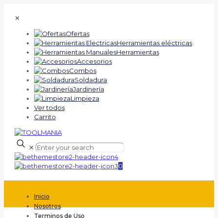
✕
Ofertas
Herramientas eléctricas
Herramientas
Accesorios
Combos
Soldadura
Jardinería
Limpieza
Ver todos
Carrito
✕
0
Inicio
Nosotros
Terminos de Uso