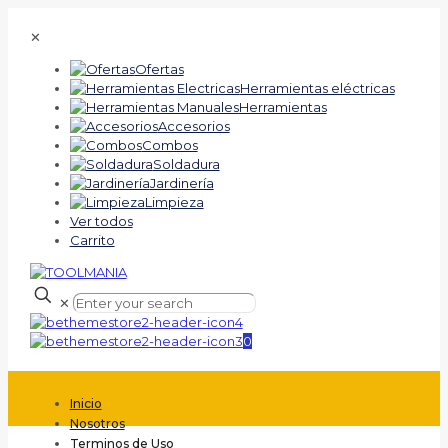
✕
Ofertas
Herramientas eléctricas
Herramientas
Accesorios
Combos
Soldadura
Jardinería
Limpieza
Ver todos
Carrito
✕
0
Inicio
Nosotros
Terminos de Uso