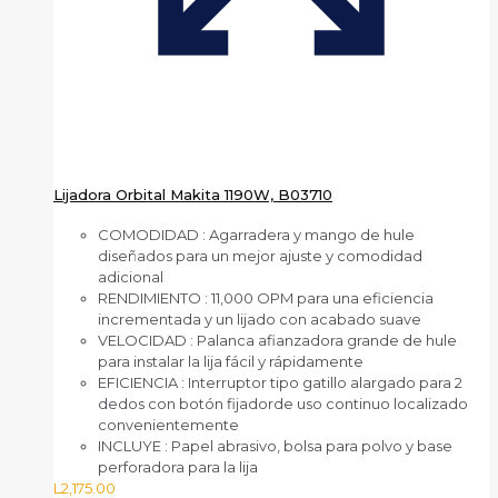
Lijadora Orbital Makita 1190W, B03710
COMODIDAD
: Agarradera y mango de hule
diseñados para un mejor ajuste y comodidad
adicional
RENDIMIENTO
: 11,000 OPM para una eficiencia
incrementada y un lijado con acabado suave
VELOCIDAD
: Palanca afianzadora grande de hule
para instalar la lija fácil y rápidamente
EFICIENCIA
: Interruptor tipo gatillo alargado para 2
dedos con botón fijadorde uso continuo localizado
convenientemente
INCLUYE
: Papel abrasivo, bolsa para polvo y base
perforadora para la lija
L
2,175.00