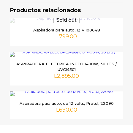
“ASPIRADORA TOTAL CASA 1200W
Productos relacionados
POLVO TVC12101”
Sold out
Tu dirección de correo electrónico no será publicada.
Los
Aspiradora para auto, 12 V 100648
campos obligatorios están marcados con
*
L
799.00
Tu
puntuación
*
ASPIRADORA ELECTRICA INGCO 1400W, 30 LTS /
UVC14301
L
2,895.00
Aspiradora para auto, de 12 volts, Pretul, 22090
L
690.00
Nombre
*
Correo
electrónico
*