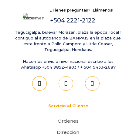
Guarda mi nombre, correo electrónico y web en este
¿Tienes preguntas? ¡Llámenos!
navegador para la próxima vez que comente.
+504 2221-2122
Tegucigalpa, bulevar Morazán, plaza la época, local 1
contiguo al autobanco de BANPAIS en la plaza que
esta frente a Pollo Campero y Little Ceasar,
Tegucigalpa, Honduras.
Hacemos envio a nivel nacional escribe a los
whatsapp +504 9852-4803 / + 504 9433-2687
Servicio al Cliente
Ordenes
Direccion