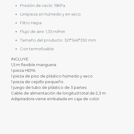
Presión de vacío: 15KPa
Limpieza en húmedo y en seco
Filtro Hepa
Flujo de aire: 1,35 m/min
Tamaño del producto: 321*346*350 mm
Con termofusible
INCLUYE:
1,5 m flexible manguera
1 pieza HEPA
1 pieza de piso de plástico húmedo y seco
1 pieza de cepillo pequeño
1 juego de tubo de plástico de 3 partes
Cable de alimentación de longitud total de 2,3 m
Adspiradora viene embalada en caja de color
Valoraciones
Peso
10 lbs
No hay valoraciones aún.
Sé el primero en valorar