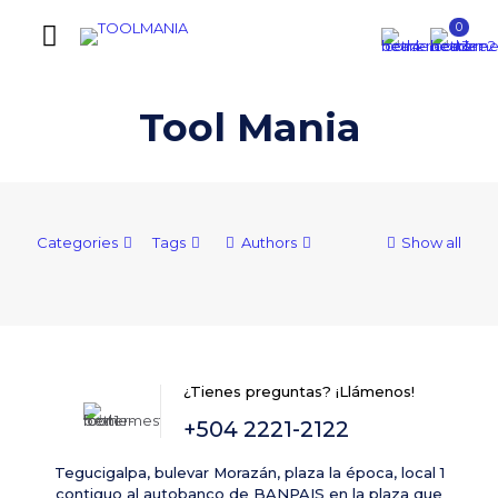
0
Tool Mania
Categories
Tags
Authors
Show all
¿Tienes preguntas? ¡Llámenos!
+504 2221-2122
Tegucigalpa, bulevar Morazán, plaza la época, local 1
contiguo al autobanco de BANPAIS en la plaza que