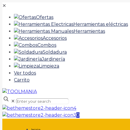
✕
Ofertas
Herramientas eléctricas
Herramientas
Accesorios
Combos
Soldadura
Jardinería
Limpieza
Ver todos
Carrito
✕
0
Inicio