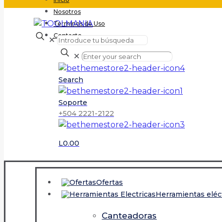
Nosotros
Terminos de Uso
Contacto
✕
✕
Search
Soporte
+504 2221-2122
L0.00
Ofertas
Herramientas eléc
Canteadoras