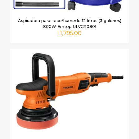
Aspiradora para seco/humedo 12 litros (3 galones)
Nombre
*
800W Emtop ULVCR0801
L
1,795.00
Correo
electrónico
*
Guarda mi nombre, correo electrónico y web en este
navegador para la próxima vez que comente.