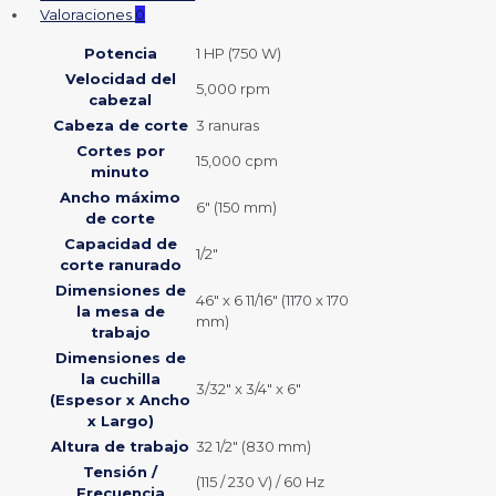
Valoraciones
0
Potencia
1 HP (750 W)
Velocidad del
5,000 rpm
cabezal
Cabeza de corte
3 ranuras
Cortes por
15,000 cpm
minuto
Ancho máximo
6″ (150 mm)
de corte
Capacidad de
1/2″
corte ranurado
Dimensiones de
46″ x 6 11/16″ (1170 x 170
la mesa de
mm)
trabajo
Dimensiones de
la cuchilla
3/32″ x 3/4″ x 6″
(Espesor x Ancho
x Largo)
Altura de trabajo
32 1/2″ (830 mm)
Tensión /
(115 / 230 V) / 60 Hz
Frecuencia