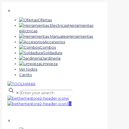
✕
Ofertas
Herramientas
eléctricas
Herramientas
Accesorios
Combos
Soldadura
Jardinería
Limpieza
Ver todos
Carrito
✕
0
✕