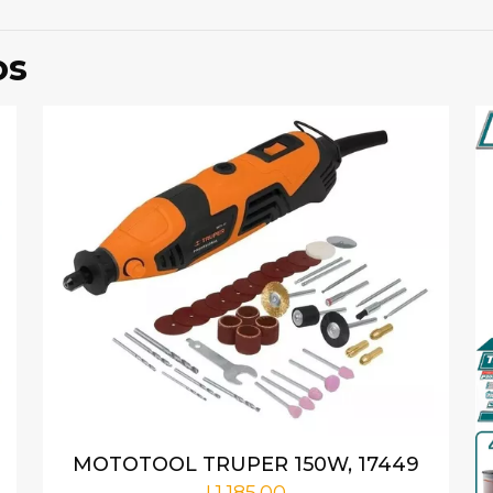
ro en valorar “CARGADOR DE BATERIA TRU
os
correo electrónico no será publicada.
Los campos obligat
1 de 5
2 de 5
3 de 5
4 de 5
estrellas
estrellas
estrellas
estrellas
MOTOTOOL TRUPER 150W, 17449