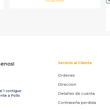
L
1,185.00
Correo
Guarda m
electrónico
*
correo elect
este navegad
e comente.
Servicio al Cliente
menos!
Ordenes
Direccion
al 1 contiguo
Detalles de cuenta
nte a Pollo
Contraseña perdida