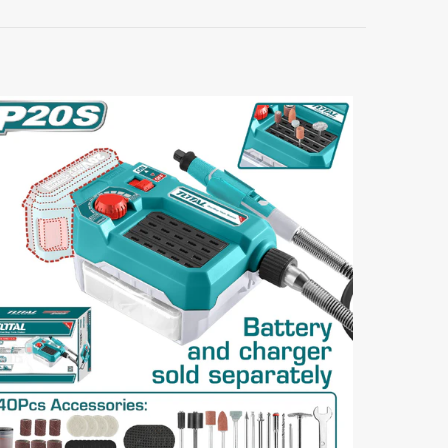
PER 140 AH,
orios están
5 de 5
estrellas