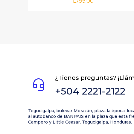
L
799.00
Nombre
*
próxima vez qu
¿Tienes preguntas? ¡Llá
+504 2221-2122
Tegucigalpa, bulevar Morazán, plaza la época, loc
al autobanco de BANPAIS en la plaza que esta fre
Campero y Little Ceasar, Tegucigalpa, Honduras.