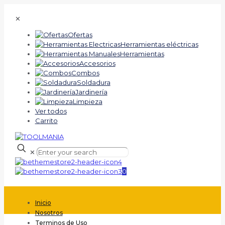
✕
Ofertas
Herramientas eléctricas
Herramientas
Accesorios
Combos
Soldadura
Jardinería
Limpieza
Ver todos
Carrito
✕
0
Inicio
Nosotros
Terminos de Uso