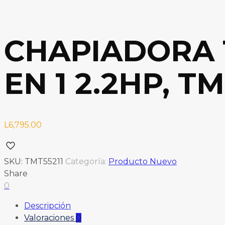
CHAPIADORA 
EN 1 2.2HP, TM
L
6,795.00
SKU:
TMT55211
Categoría:
Producto Nuevo
Share
0
Descripción
Valoraciones
0