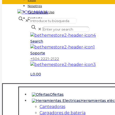
Nosotros
Terminos de Uso
Contacto
✕
✕
Search
Soporte
+504 2221-2122
L0.00
Ofertas
Herramientas eléc
Canteadoras
Cargadores de batería