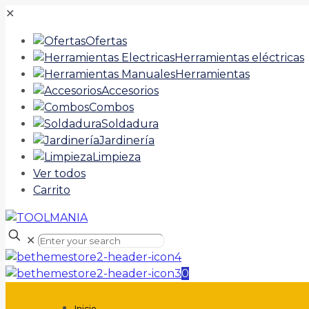
✕
Ofertas
Herramientas eléctricas
Herramientas
Accesorios
Combos
Soldadura
Jardinería
Limpieza
Ver todos
Carrito
✕
0
Inicio