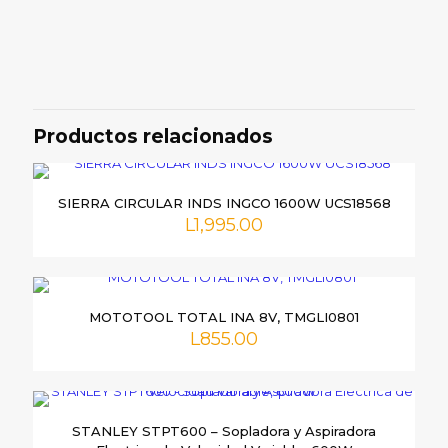
Valoraciones
No hay valoraciones aún.
Sé el primero en valorar
“CHAPIADORA TRUPER MOTOR
Productos relacionados
GAS 1HP, 26CC (SOLO HILO), 12496”
Tu dirección de correo electrónico no será publicada.
Los
SIERRA CIRCULAR INDS INGCO 1600W UCS18568
campos obligatorios están marcados con
*
L
1,995.00
Tu
puntuación
*
MOTOTOOL TOTAL INA 8V, TMGLI0801
L
855.00
STANLEY STPT600 – Sopladora y Aspiradora