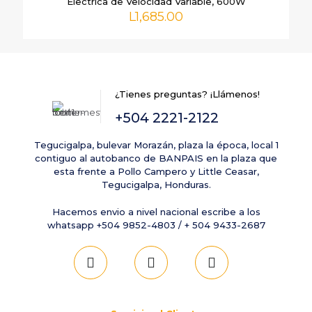
Electrica de Velocidad Variable, 600W
L
1,685.00
Nombre
*
Correo
electrónico
*
Guarda mi nombre, correo electrónico y web en este
¿Tienes preguntas? ¡Llámenos!
navegador para la próxima vez que comente.
+504 2221-2122
Tegucigalpa, bulevar Morazán, plaza la época, local 1
contiguo al autobanco de BANPAIS en la plaza que
esta frente a Pollo Campero y Little Ceasar,
Tegucigalpa, Honduras.
Hacemos envio a nivel nacional escribe a los
whatsapp +504 9852-4803 / + 504 9433-2687