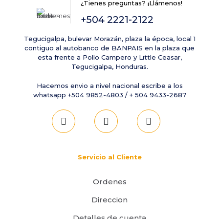
¿Tienes preguntas? ¡Llámenos!
Guarda mi nombre, correo electrónico y web en este
+504 2221-2122
navegador para la próxima vez que comente.
Tegucigalpa, bulevar Morazán, plaza la época, local 1
contiguo al autobanco de BANPAIS en la plaza que
esta frente a Pollo Campero y Little Ceasar,
Tegucigalpa, Honduras.
Hacemos envio a nivel nacional escribe a los
whatsapp +504 9852-4803 / + 504 9433-2687
Servicio al Cliente
Ordenes
Direccion
Detalles de cuenta