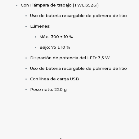
Con 1 lámpara de trabajo (TWLI35261)
Uso de batería recargable de polímero de litio
Lúmenes:
Máx.: 300 ± 10 %
Bajo: 75 ± 10 %
Disipación de potencia del LED: 3,5 W
Uso de batería recargable de polímero de litio
Con línea de carga USB
Peso neto: 220 g
Valoraciones
No hay valoraciones aún.
Sé el primero en valorar “COMBO
PISTOLA DE IMPACTO TOTAL