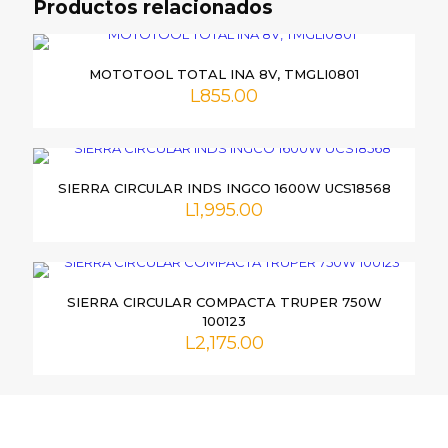
Productos relacionados
400NM+ LAMPARA+CUBOS,
UTOSLI23048”
MOTOTOOL TOTAL INA 8V, TMGLI0801
Tu dirección de correo electrónico no será publicada.
Los
L
855.00
campos obligatorios están marcados con
*
Tu
puntuación
*
SIERRA CIRCULAR INDS INGCO 1600W UCS18568
L
1,995.00
SIERRA CIRCULAR COMPACTA TRUPER 750W
100123
L
2,175.00
Nombre
*
Correo
electrónico
*