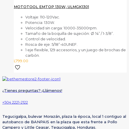
MOTOTOOL EMTOP 130W, ULMGK1301
Voltaje: 110-120Vac.
Potencia: 130W.
Velocidad sin carga: 10000-35000rpm.
Tamaño de la boquilla de sujeción: Ø ⅛” / 1-3/8”.
Control de velocidad.
Rosca de eje: 5/18”-40UNEF.
1 eje flexible, 129 accesorios, y un juego de brochas de
carbón.
L
799.00
¿Tienes preguntas? ¡Llámenos!
+504 2221-2122
Tegucigalpa, bulevar Morazán, plaza la época, local 1 contiguo al
autobanco de BANPAIS en la plaza que esta frente a Pollo
Campero y Little Ceasar, Tegucigalpa, Honduras.