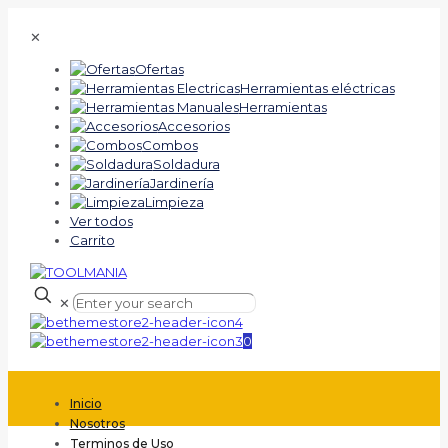
✕
Ofertas
Herramientas eléctricas
Herramientas
Accesorios
Combos
Soldadura
Jardinería
Limpieza
Ver todos
Carrito
✕
0
Inicio
Nosotros
Terminos de Uso