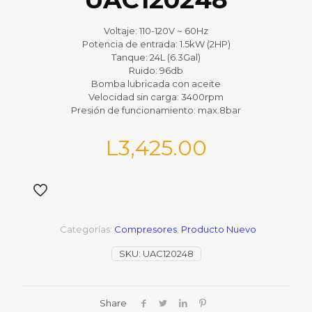
Voltaje: 110-120V ~ 60Hz
Potencia de entrada: 1.5kW (2HP)
Tanque: 24L (6.3Gal)
Ruido: 96db
Bomba lubricada con aceite
Velocidad sin carga: 3400rpm
Presión de funcionamiento: max.8bar
L
3,425.00
Categorías:
Compresores
,
Producto Nuevo
SKU:
UAC120248
Share