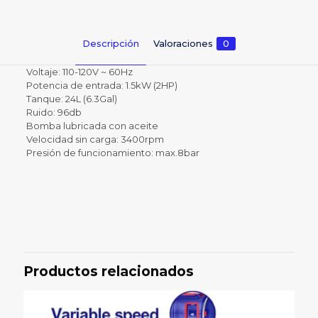
Descripción
Valoraciones
0
Voltaje: 110-120V ~ 60Hz
Potencia de entrada: 1.5kW (2HP)
Tanque: 24L (6.3Gal)
Ruido: 96db
Bomba lubricada con aceite
Velocidad sin carga: 3400rpm
Presión de funcionamiento: max.8bar
Valoraciones
No hay valoraciones aún.
Sé el primero en valorar
“COMPRESOR INGCO 24LT 2HP,
Productos relacionados
UAC120248”
Tu dirección de correo electrónico no será publicada.
Los