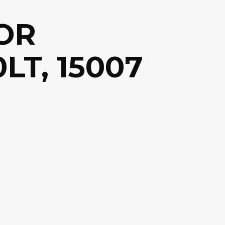
OR
LT, 15007