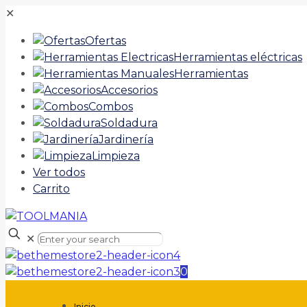
✕
Ofertas
Herramientas eléctricas
Herramientas
Accesorios
Combos
Soldadura
Jardinería
Limpieza
Ver todos
Carrito
✕
0
Inicio