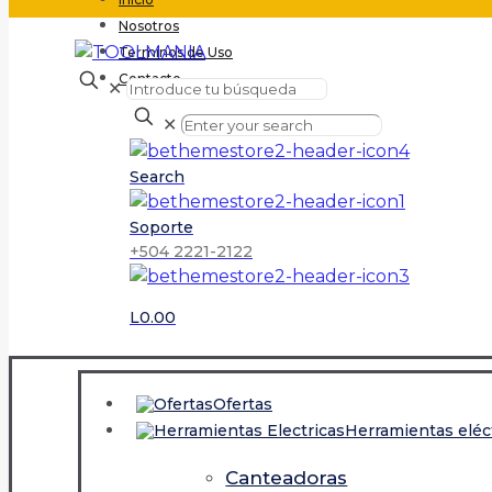
Nosotros
Terminos de Uso
Contacto
✕
✕
Search
Soporte
+504 2221-2122
L0.00
Ofertas
Herramientas eléc
Canteadoras