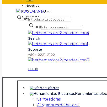
Nosotros
Terminos de Uso
Contacto
✕
✕
Search
Soporte
+504 2221-2122
L0.00
Ofertas
Herramientas eléc
Canteadoras
Cargadores de batería