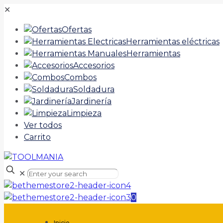
✕
Ofertas
Herramientas eléctricas
Herramientas
Accesorios
Combos
Soldadura
Jardinería
Limpieza
Ver todos
Carrito
✕
0
Inicio