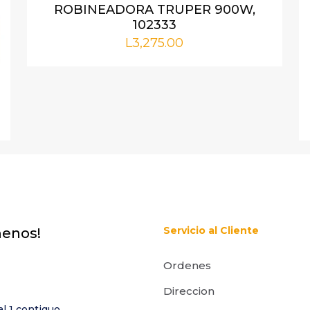
ROBINEADORA TRUPER 900W,
102333
L
3,275.00
Correo
Guarda m
electrónico
*
correo elect
este navegad
e comente.
Servicio al Cliente
menos!
Ordenes
Direccion
al 1 contiguo