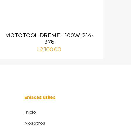
i nombre,
rónico y web en
MOTOTOOL DREMEL 100W, 214-
or para la
376
L
2,100.00
Enlaces útiles
Inicio
Nosotros