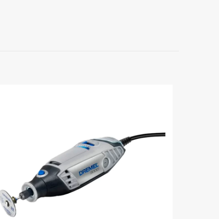
LINA INGCO
orios están
5 de 5
estrellas