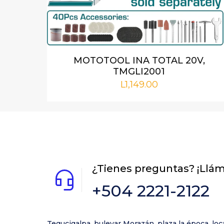
Nombre
*
MOTOTOOL INA TOTAL 20V,
TMGLI2001
próxima vez qu
L
1,149.00
¿Tienes preguntas? ¡Llá
+504 2221-2122
Tegucigalpa, bulevar Morazán, plaza la época, loc