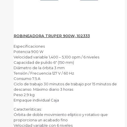
ROBINEADORA TRUPER 900W, 102333
Especificaciones
Potencia 900 W
Velocidad variable 1,400 – 5,100 opm / 6 niveles
Capacidad de pulido 6″ (150 mm)
Diámetro de la órbita 3 mm
Tensión / Frecuencia 127 V / 60 Hz
Consumo 7.5 A
Ciclo de trabajo 30 minutos de trabajo por 15 minutos de
descanso. Máximo diario 3 horas
Peso 2.9 kg
Empaque individual Caja
Características:
Órbita de doble movimiento elíptico y rotativo que
proporciona un acabado fino
Velocidad variable con 6 niveles