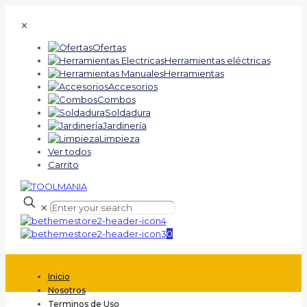
✕
Ofertas
Herramientas eléctricas
Herramientas
Accesorios
Combos
Soldadura
Jardinería
Limpieza
Ver todos
Carrito
✕
0
Inicio
Nosotros
Terminos de Uso