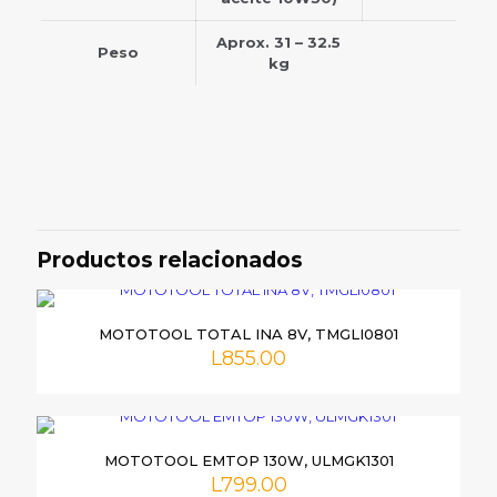
Aprox. 31 – 32.5
Peso
kg
Valoraciones
No hay valoraciones aún.
Sé el primero en valorar
“HIDROLAVADORA MOTOR GAS
Productos relacionados
TOTAL, 3100 PSI, 6HP, TGT250105”
Tu dirección de correo electrónico no será publicada.
Los
MOTOTOOL TOTAL INA 8V, TMGLI0801
campos obligatorios están marcados con
*
L
855.00
Tu
puntuación
*
MOTOTOOL EMTOP 130W, ULMGK1301
L
799.00