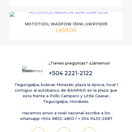
MOTOTOOL WADFOW 130W, UWRY1D131
L
659.00
Nombre
*
Correo
electrónico
*
¿Tienes preguntas? ¡Llámenos!
Guarda mi nombre, correo electrónico y web en este
+504 2221-2122
navegador para la próxima vez que comente.
Tegucigalpa, bulevar Morazán, plaza la época, local 1
contiguo al autobanco de BANPAIS en la plaza que
esta frente a Pollo Campero y Little Ceasar,
Tegucigalpa, Honduras.
Hacemos envio a nivel nacional escribe a los
whatsapp +504 9852-4803 / + 504 9433-2687