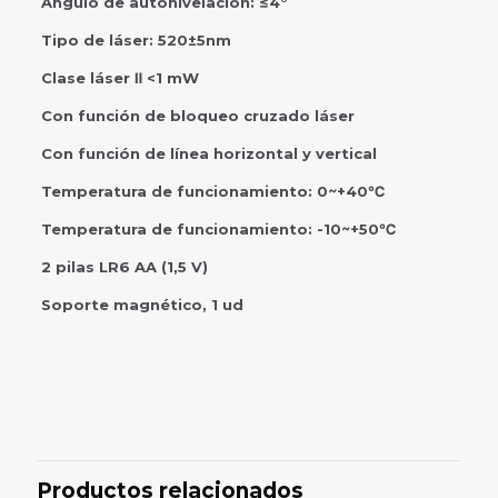
Ángulo de autonivelación: ≤4°
Tipo de láser: 520±5nm
Clase láser Ⅱ <1 mW
Con función de bloqueo cruzado láser
Con función de línea horizontal y vertical
Temperatura de funcionamiento: 0~+40℃
Temperatura de funcionamiento: -10~+50℃
2 pilas LR6 AA (1,5 V)
Soporte magnético, 1 ud
Valoraciones
No hay valoraciones aún.
Sé el primero en valorar “NIVEL
LASER DYLLU 30MTS, DTLE2M03”
Productos relacionados