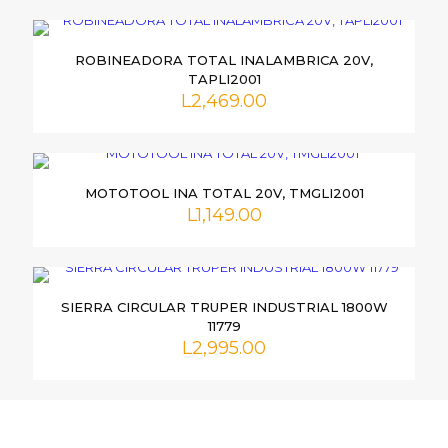
Tu dirección de correo electrónico no será publicada.
Los
campos obligatorios están marcados con
*
ROBINEADORA TOTAL INALAMBRICA 20V,
TAPLI2001
Tu
L
2,469.00
puntuación
*
MOTOTOOL INA TOTAL 20V, TMGLI2001
L
1,149.00
SIERRA CIRCULAR TRUPER INDUSTRIAL 1800W
Nombre
*
11779
L
2,995.00
Correo
electrónico
*
Guarda mi nombre, correo electrónico y web en este
navegador para la próxima vez que comente.