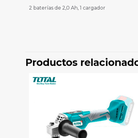
2 baterías de 2,0 Ah, 1 cargador
No hay valoraci
Sé el prime
Productos relacionad
BS20-1D2”
Tu dirección de 
marcados con
*
Tu puntuación
*