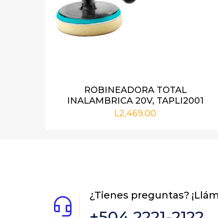
Nombre
*
ROBINEADORA TOTAL
INALAMBRICA 20V, TAPLI2001
próxima vez qu
L
2,469.00
¿Tienes preguntas? ¡Llá
+504 2221-2122