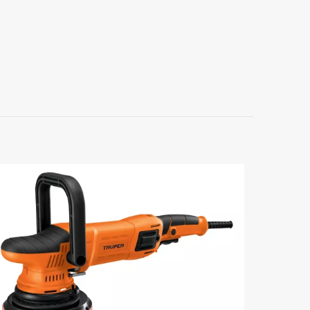
350NM, DE-
orios están
5 de 5
estrellas