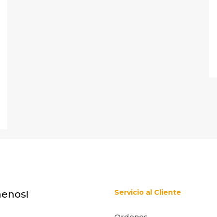
Correo
Guarda m
electrónico
*
correo elect
este navegad
e comente.
Servicio al Cliente
menos!
Ordenes