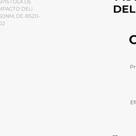
DEL
C
Pr
Ef