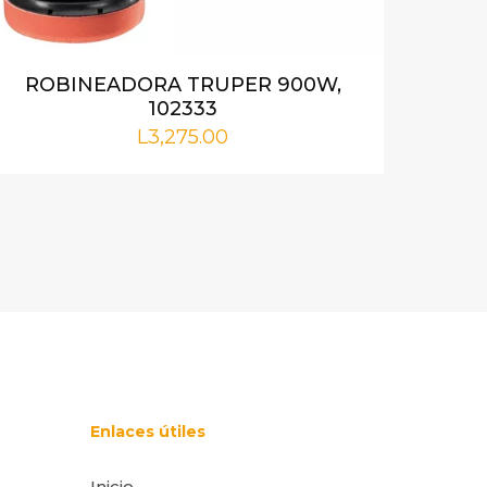
ROBINEADORA TRUPER 900W,
102333
L
3,275.00
i nombre,
rónico y web en
or para la
Enlaces útiles
Inicio