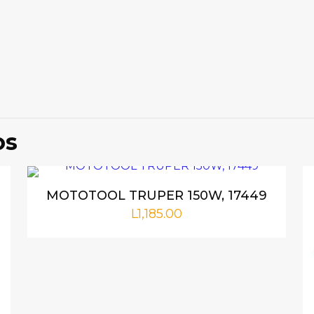
Valoraciones
ones aún.
ro en valorar “PISTOLA DE IMPACTO DELI 
os
correo electrónico no será publicada.
Los campos obligat
MOTOTOOL TRUPER 150W, 17449
L
1,185.00
1 de 5
2 de 5
3 de 5
4 de 5
estrellas
estrellas
estrellas
estrellas