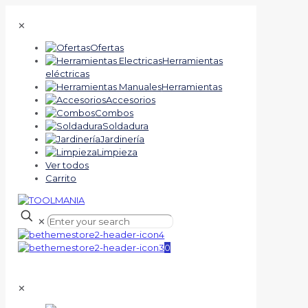
✕
Ofertas
Herramientas
eléctricas
Herramientas
Accesorios
Combos
Soldadura
Jardinería
Limpieza
Ver todos
Carrito
✕
0
✕