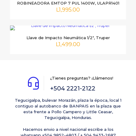
ROBINEADORA EMTOP 7 PUL 1400W, ULAPR1401
L
1,995.00
Llave de Impacto Neumática 1/2″, Truper
L
1,499.00
Nombre
*
Correo
electrónico
*
¿Tienes preguntas? ¡Llámenos!
Guarda mi nombre, correo electrónico y web en este
+504 2221-2122
navegador para la próxima vez que comente.
Tegucigalpa, bulevar Morazán, plaza la época, local 1
contiguo al autobanco de BANPAIS en la plaza que
esta frente a Pollo Campero y Little Ceasar,
Tegucigalpa, Honduras.
Hacemos envio a nivel nacional escribe a los
whatsapp +504 9852-4803 / + 504 9433-2687