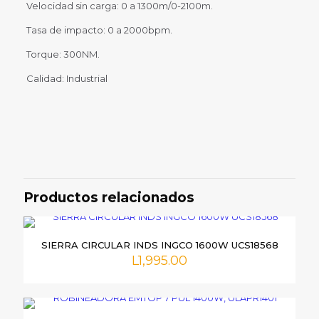
Velocidad sin carga: 0 a 1300m/0-2100m.
Tasa de impacto: 0 a 2000bpm.
Torque: 300NM.
Calidad: Industrial
Valoraciones
No hay valoraciones aún.
Sé el primero en valorar “PISTOLA
DE IMPACTO TOTAL 20V,
Productos relacionados
UTIWLI2001”
Tu dirección de correo electrónico no será publicada.
Los
SIERRA CIRCULAR INDS INGCO 1600W UCS18568
campos obligatorios están marcados con
*
L
1,995.00
Tu
puntuación
*