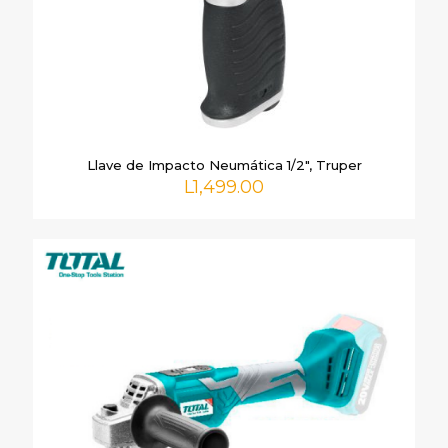
Nombre
*
Correo
Llave de Impacto Neumática 1/2″, Truper
electrónico
*
L
1,499.00
Guarda mi nombre, correo electrónico y web en este
navegador para la próxima vez que comente.