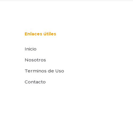
Enlaces útiles
i nombre,
Inicio
rónico y web en
or para la
Nosotros
Terminos de Uso
Contacto