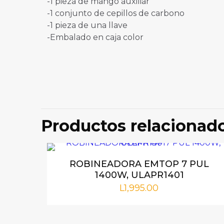
-1 pieza de mango auxiliar
-1 conjunto de cepillos de carbono
-1 pieza de una llave
-Embalado en caja color
No hay valoraci
Sé el prime
Productos relacionad
UTG11512526
Tu dirección de 
marcados con
*
ROBINEADORA EMTOP 7 PUL
1400W, ULAPR1401
L
1,995.00
Tu puntuación
*