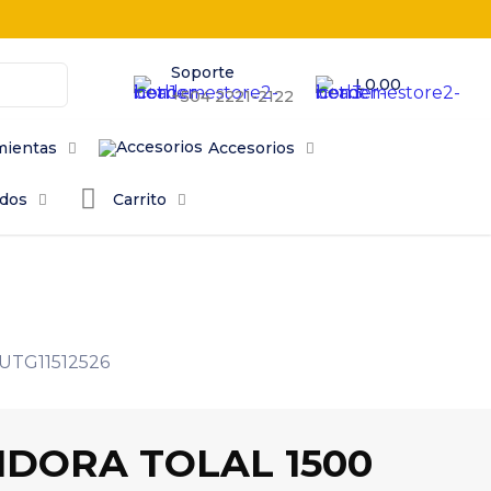
Soporte
L0.00
+504 2221-2122
mientas
Accesorios
odos
Carrito
UTG11512526
IDORA TOLAL 1500