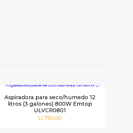
 5″,
orios están
Aspiradora para seco/humedo 12
litros (3 galones) 800W Emtop
ULVCR0801
L
1,795.00