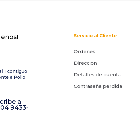
Servicio al Cliente
menos!
Correo
Guarda m
Ordenes
electrónico
*
correo elect
este navegad
Direccion
e comente.
al 1 contiguo
Detalles de cuenta
nte a Pollo
Contraseña perdida
cribe a
504 9433-