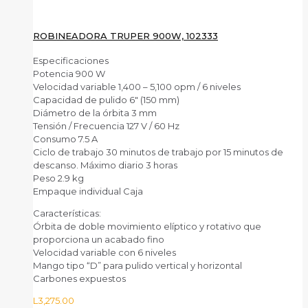
ROBINEADORA TRUPER 900W, 102333
Especificaciones
Potencia 900 W
Velocidad variable 1,400 – 5,100 opm / 6 niveles
Capacidad de pulido 6″ (150 mm)
Diámetro de la órbita 3 mm
Tensión / Frecuencia 127 V / 60 Hz
Consumo 7.5 A
Ciclo de trabajo 30 minutos de trabajo por 15 minutos de
descanso. Máximo diario 3 horas
Peso 2.9 kg
Empaque individual Caja
Características:
Órbita de doble movimiento elíptico y rotativo que
proporciona un acabado fino
Velocidad variable con 6 niveles
Mango tipo “D” para pulido vertical y horizontal
Carbones expuestos
L
3,275.00