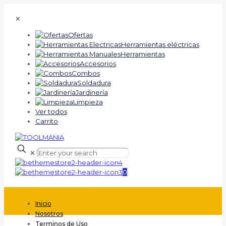
✕
Ofertas
Herramientas eléctricas
Herramientas
Accesorios
Combos
Soldadura
Jardinería
Limpieza
Ver todos
Carrito
✕
0
Inicio
Nosotros
Terminos de Uso