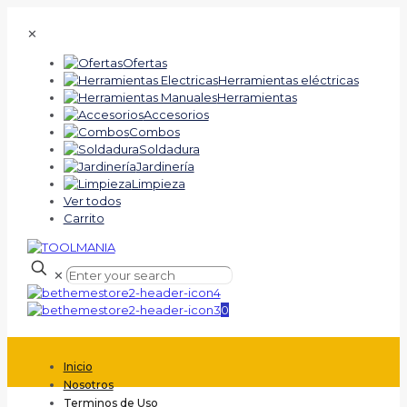
✕
Ofertas
Herramientas eléctricas
Herramientas
Accesorios
Combos
Soldadura
Jardinería
Limpieza
Ver todos
Carrito
✕
0
Inicio
Nosotros
Terminos de Uso