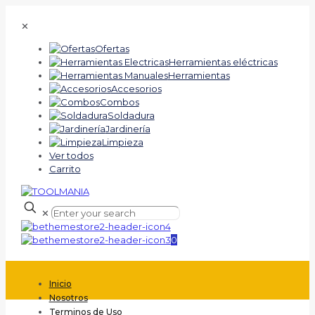
✕
Ofertas
Herramientas eléctricas
Herramientas
Accesorios
Combos
Soldadura
Jardinería
Limpieza
Ver todos
Carrito
✕
0
Inicio
Nosotros
Terminos de Uso