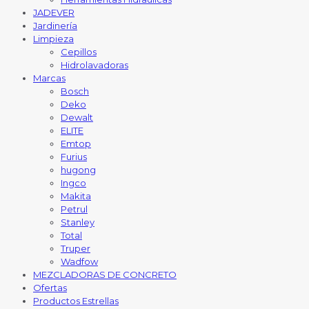
JADEVER
Jardinería
Limpieza
Cepillos
Hidrolavadoras
Marcas
Bosch
Deko
Dewalt
ELITE
Emtop
Furius
hugong
Ingco
Makita
Petrul
Stanley
Total
Truper
Wadfow
MEZCLADORAS DE CONCRETO
Ofertas
Productos Estrellas