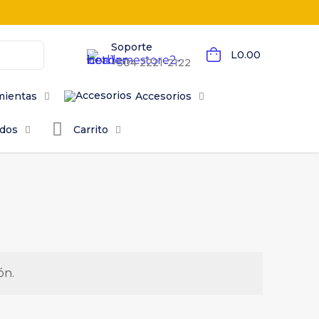
Soporte
L0.00
+504 2221-2122
mientas
Accesorios
odos
Carrito
ón.