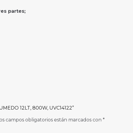
res partes;
HUMEDO 12LT, 800W, UVC14122”
os campos obligatorios están marcados con
*