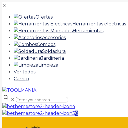
✕
Ofertas
Herramientas eléctricas
Herramientas
Accesorios
Combos
Soldadura
Jardinería
Limpieza
Ver todos
Carrito
✕
0
Inicio