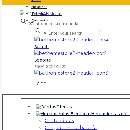
Nosotros
Terminos de Uso
Contacto
✕
✕
Search
Soporte
+504 2221-2122
L0.00
Ofertas
Herramientas eléc
Canteadoras
Cargadores de batería