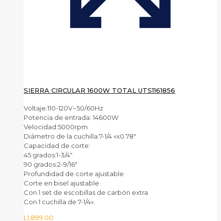
SIERRA CIRCULAR 1600W TOTAL UTS1161856
Voltaje:110-120V~50/60Hz
Potencia de entrada: 14600W
Velocidad:5000rpm
Diámetro de la cuchilla:7-1/4 «x0.78″
Capacidad de corte:
45 grados:1-3/4″
90 grados:2-9/16″
Profundidad de corte ajustable
Corte en bisel ajustable
Con 1 set de escobillas de carbón extra
Con 1 cuchilla de 7-1/4».
L
1,899.00