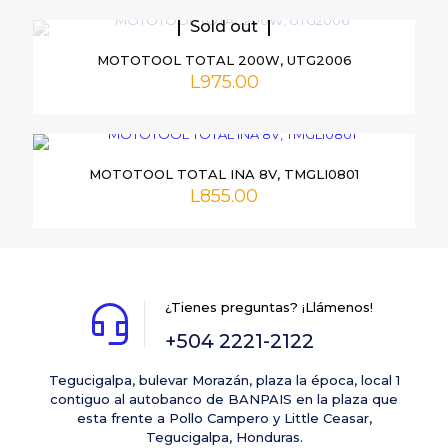
Tu
1 de 5
2 de 5
3 de 5
Sold out
puntuación
*
estrellas
estrellas
estrellas
es
MOTOTOOL TOTAL 200W, UTG2006
L
975.00
MOTOTOOL TOTAL INA 8V, TMGLI0801
L
855.00
Nombre
*
¿Tienes preguntas? ¡Llámenos!
Correo
electrónico
*
+504 2221-2122
Guarda mi nombre, correo electrónico y web en este
navegador para la próxima vez que comente.
Tegucigalpa, bulevar Morazán, plaza la época, local 1
contiguo al autobanco de BANPAIS en la plaza que
esta frente a Pollo Campero y Little Ceasar,
Tegucigalpa, Honduras.