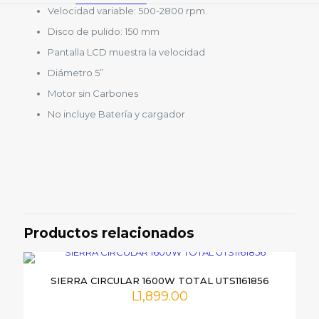
Velocidad variable: 500-2800 rpm.
Disco de pulido: 150 mm
Pantalla LCD muestra la velocidad
Diámetro 5”
Motor sin Carbones
No incluye Batería y cargador
Valoraciones
No hay valoraciones aún.
Sé el primero en valorar
“ROBINEADORA TOTAL
Productos relacionados
INALAMBRICA 20V, TAPLI2001”
Tu dirección de correo electrónico no será publicada.
Los
SIERRA CIRCULAR 1600W TOTAL UTS1161856
campos obligatorios están marcados con
*
L
1,899.00