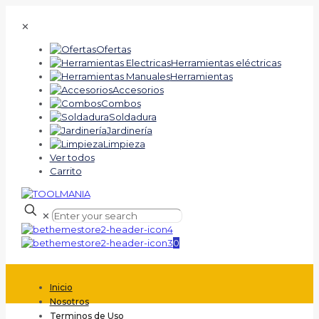
✕
Ofertas
Herramientas eléctricas
Herramientas
Accesorios
Combos
Soldadura
Jardinería
Limpieza
Ver todos
Carrito
✕
0
Inicio
Nosotros
Terminos de Uso