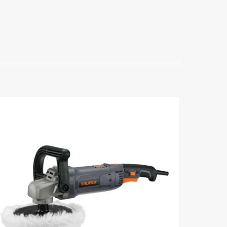
TG2006”
orios están
5 de 5
estrellas