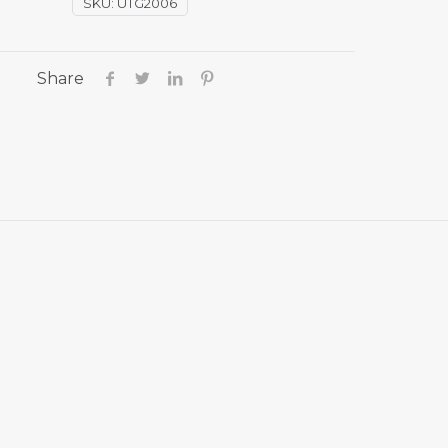
SKU:
UTG2006
Share