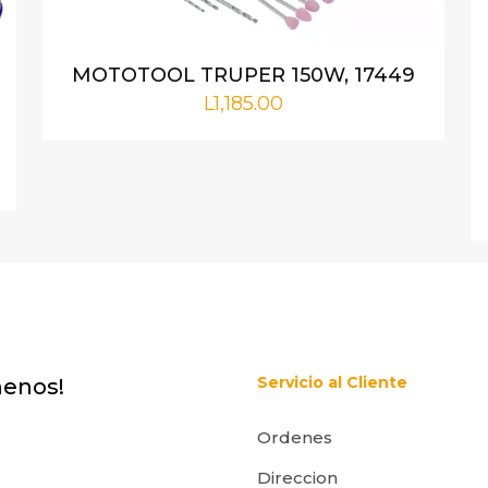
MOTOTOOL TRUPER 150W, 17449
Correo
Guarda m
L
1,185.00
electrónico
*
correo elect
este navegad
e comente.
Servicio al Cliente
menos!
Ordenes
Direccion