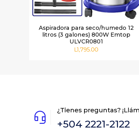
Nombre
*
Aspiradora para seco/humedo 12
litros (3 galones) 800W Emtop
ULVCR0801
próxima vez qu
L
1,795.00
¿Tienes preguntas? ¡Llá
+504 2221-2122