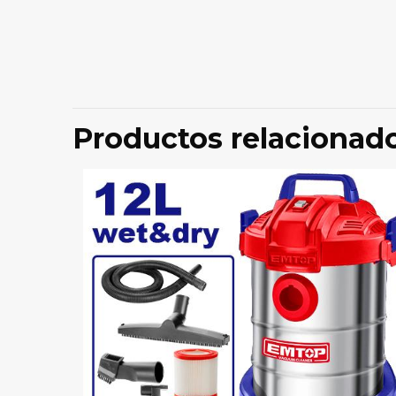
No hay valoraci
Sé el prim
Productos relacionad
Tu dirección de 
marcados con
*
Tu puntuación
*