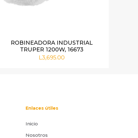
i nombre,
rónico y web en
or para la
ROBINEADORA INDUSTRIAL
TRUPER 1200W, 16673
L
3,695.00
Enlaces útiles
Inicio
Nosotros