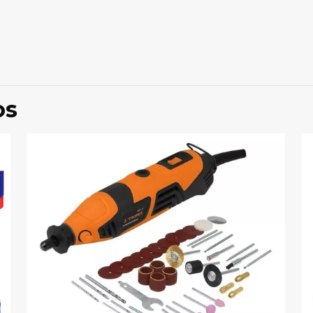
Valoraciones
ones aún.
ero en valorar “MOTOTOOL TOTAL 200W, U
os
correo electrónico no será publicada.
Los campos obligat
1 de 5
2 de 5
3 de 5
4 de 5
estrellas
estrellas
estrellas
estrellas