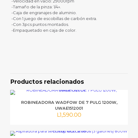
-Velocidad en vacío: 29000rpm
-Tamaño de la pinza: 1/4».
-Caja de engranajes de aluminio.
-Con 1 juego de escobillas de carbón extra.
-Con 3pcs puntos montados.
-Empaquetado en caja de color.
Valoraciones
No hay valoraciones aún.
Sé el primero en valorar
“MOTOTOOL TOTAL 1/4 550W,
Productos relacionados
UTG55061”
Tu dirección de correo electrónico no será publicada.
Los
ROBINEADORA WADFOW DE 7 PULG 1200W,
campos obligatorios están marcados con
*
UWAE1512001
L
1,590.00
Tu
puntuación
*