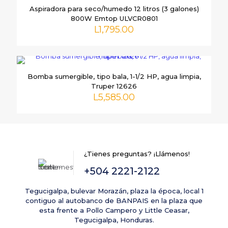
Aspiradora para seco/humedo 12 litros (3 galones)
800W Emtop ULVCR0801
L
1,795.00
Bomba sumergible, tipo bala, 1-1/2 HP, agua limpia,
Nombre
*
Truper 12626
L
5,585.00
Correo
electrónico
*
Guarda mi nombre, correo electrónico y web en este
navegador para la próxima vez que comente.
¿Tienes preguntas? ¡Llámenos!
+504 2221-2122
Tegucigalpa, bulevar Morazán, plaza la época, local 1
contiguo al autobanco de BANPAIS en la plaza que
esta frente a Pollo Campero y Little Ceasar,
Tegucigalpa, Honduras.